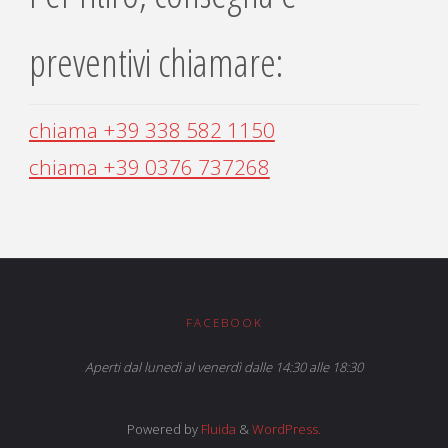
preventivi chiamare:
chiama +39 338 582 1150
chiama +39 0376 737268
FACEBOOK
Aperti dal lunedì al venerdì dalle 14:30 alle 18:30
Powered by
Fluida
&
WordPress.