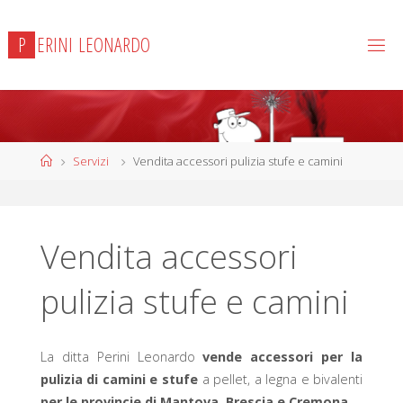
Salta
al
P
E
R
I
N
I
L
E
O
N
A
R
D
O
contenuto
Home
Servizi
Vendita accessori pulizia stufe e camini
Vendita accessori
pulizia stufe e camini
La ditta Perini Leonardo
vende accessori per la
pulizia di camini e stufe
a pellet, a legna e bivalenti
per le provincie di Mantova, Brescia e Cremona
.