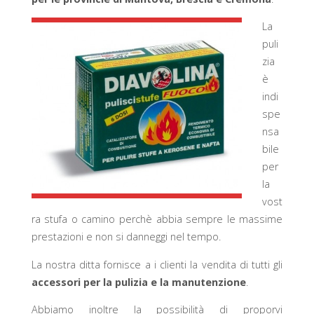
La
puli
zia
è
indi
spe
nsa
bile
per
la
vost
ra stufa o camino perchè abbia sempre le massime
prestazioni e non si danneggi nel tempo.
La nostra ditta fornisce a i clienti la vendita di tutti gli
accessori per la pulizia e la manutenzione
.
Abbiamo inoltre la possibilità di proporvi