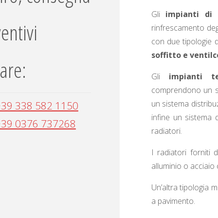
Gli
impianti di 
entivi
rinfrescamento deg
con due tipologie 
soffitto e ventil
are:
Gli
impianti t
comprendono un si
un sistema distribu
+39 338 582 1150
infine un sistema 
+39 0376 737268
radiatori.
I radiatori fornit
alluminio o acciaio
Un’altra tipologia m
a pavimento.