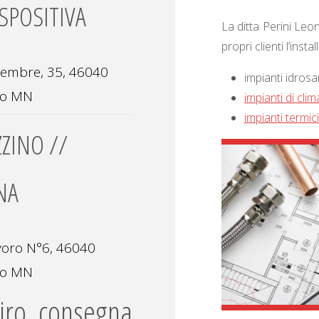
SPOSITIVA
La ditta Perini Leo
propri clienti l’instal
vembre, 35, 46040
impianti idrosan
ro MN
impianti di cli
impianti termici
ZINO //
NA
avoro N°6, 46040
ro MN
tiro, consegna